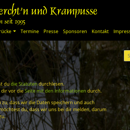
percht'n und Krampusse
 seit 1995
rücke
Termine
Presse
Sponsoren
Kontakt
Impre
st du
die Statuten
durchlesen.
 dir vor die
Seite mit den Informationen
durch.
 zu, dass wir die Daten speichern und auch
 möchtest du, dass wir uns bei dir melden, darum
zu.