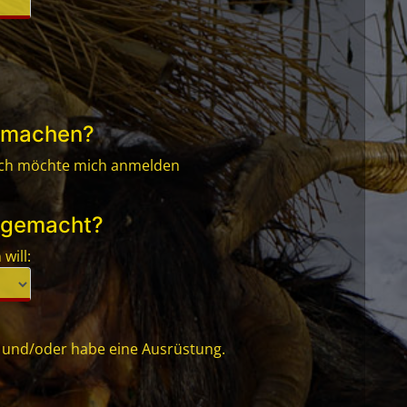
itmachen?
Ich möchte mich anmelden
 gemacht?
will:
 und/oder habe eine Ausrüstung.