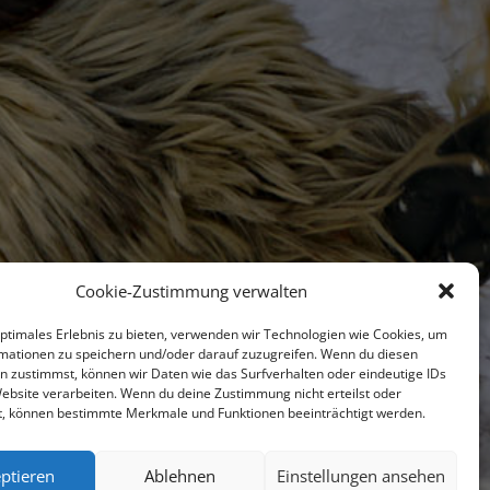
Cookie-Zustimmung verwalten
optimales Erlebnis zu bieten, verwenden wir Technologien wie Cookies, um
mationen zu speichern und/oder darauf zuzugreifen. Wenn du diesen
n zustimmst, können wir Daten wie das Surfverhalten oder eindeutige IDs
Website verarbeiten. Wenn du deine Zustimmung nicht erteilst oder
t, können bestimmte Merkmale und Funktionen beeinträchtigt werden.
ptieren
Ablehnen
Einstellungen ansehen