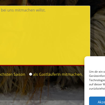
Um dir ein 
ächsten Saison
als GastläuferIn
mitmachen.
Geräteinfor
Technologie
auf dieser 
zurückziehs
Akze