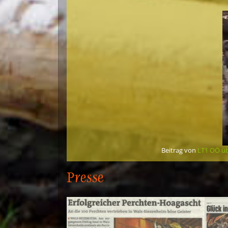
Beitrag von
LT1 OÖ üb
Presse