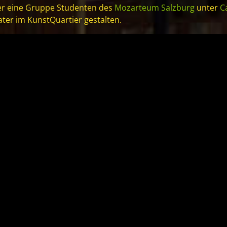
er eine Gruppe Studenten des
Mozarteum Salzburg
unter
C
ter im KunstQuartier gestalten.