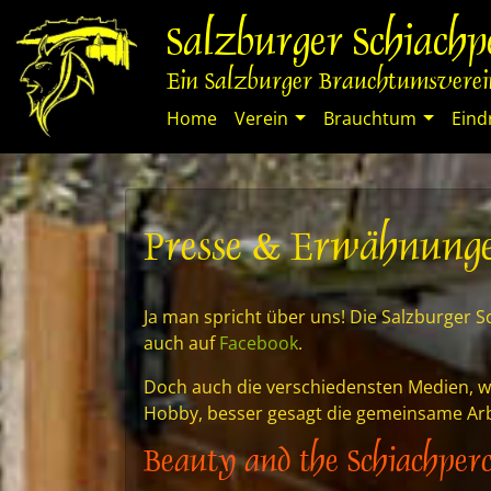
Springe
Salzburger Schiach
zum
Inhalt
Ein Salzburger Brauchtumsverein
Home
Verein
Brauchtum
Eind
Presse & Erwähnung
Ja man spricht über uns! Die Salzburger S
auch auf
Facebook
.
Doch auch die verschiedensten Medien, wi
Hobby, besser gesagt die gemeinsame Arbe
Beauty and the Schiachper