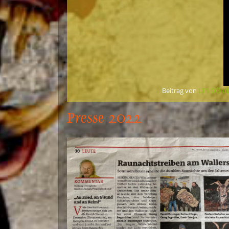
Beitrag von
LT1 OÖ üb
Presse 2022