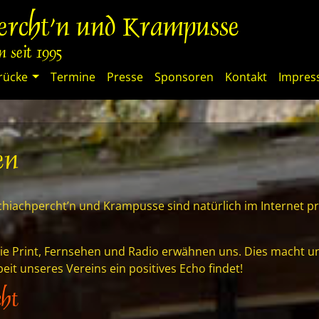
percht'n und Krampusse
 seit 1995
rücke
Termine
Presse
Sponsoren
Kontakt
Impre
en
chiachpercht’n und Krampusse sind natürlich im Internet pr
e Print, Fernsehen und Radio erwähnen uns. Dies macht uns
it unseres Vereins ein positives Echo findet!
cht