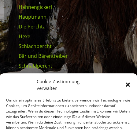
Hahnengickerl
Hauptmann
Die Perchta
Hexe
Schiachpercht
Bär und Bärentreiber
Schnablpercht
Habergoaß
Cookie-Zustimmung
Schleifer
verwalten
Metzger
Um dir ein optimales Erlebnis zu bieten, verwenden wir Technologien wie
Zapfenmandl, Waldmandl
Cookies, um Geräteinformationen zu speichern und/oder darauf
zuzugreifen. Wenn du diesen Technologien zustimmst, können wir Daten
Moosmandl
wie das Surfverhalten oder eindeutige IDs auf dieser Website
verarbeiten. Wenn du deine Zustimmung nicht erteilst oder zurückziehst,
Vogel
können bestimmte Merkmale und Funktionen beeinträchtigt werden.
Der Winter