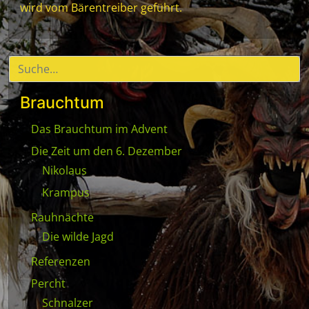
wird vom Bärentreiber geführt.
Brauchtum
Das Brauchtum im Advent
Die Zeit um den 6. Dezember
Nikolaus
Krampus
Rauhnächte
Die wilde Jagd
Referenzen
Percht
Schnalzer