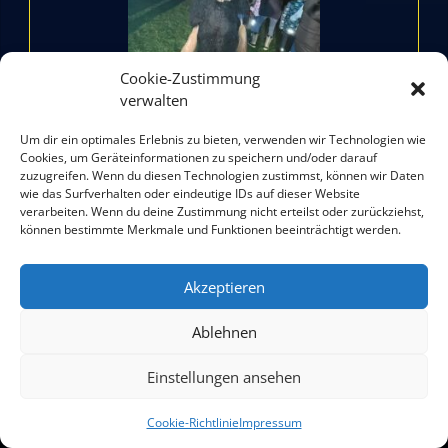
Cookie-Zustimmung
verwalten
Um dir ein optimales Erlebnis zu bieten, verwenden wir Technologien wie
Cookies, um Geräteinformationen zu speichern und/oder darauf
zuzugreifen. Wenn du diesen Technologien zustimmst, können wir Daten
Perchtenspaziergang in
wie das Surfverhalten oder eindeutige IDs auf dieser Website
verarbeiten. Wenn du deine Zustimmung nicht erteilst oder zurückziehst,
Wals/Salzburg
können bestimmte Merkmale und Funktionen beeinträchtigt werden.
6. Jänner 2022
Salzburger Schiachpercht'n und Krampusse
Akzeptieren
Ablehnen
Einstellungen ansehen
© 2018 - 2026 | Salzburger Schiachpercht'n und Krampusse
Cookie-Richtlinie
Impressum
Partner des Salzburger Christkindlmarkts, Mitglied der Flachgauer Heimatvereine