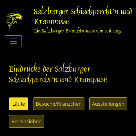
Springe
zum
Salzburger Schiachpercht'n und
Inhalt
Krampusse
Ein Salzburger Brauchtumsverein seit 1995
Eindrücke der Salzburger
Schiachpercht'n und Krampuse
Läufe
Besuche/Kränzchen
Ausstellungen
Vereinsleben