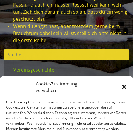
Pass und auch ein nasser Rossschweif kann weh
tun. Zieh dich darum auch so an, dass du ein wenig
geschützt bist.
Wenn du Angst hast, aber trotzdem gerne beim
Brauchtum dabei sein willst, stell dich bitte nicht in
die erste Reihe.
Vereinsgeschichte
Vereinsstatuten
Cookie-Zustimmung
Vereinsleben
verwalten
Beitritt für Kinder
Um dir ein optimales Erlebnis zu bieten, verwenden wir Technologien wie
Mitglieder
Cookies, um Geräteinformationen zu speichern und/oder darauf
zuzugreifen. Wenn du diesen Technologien zustimmst, können wir Daten
Masken
wie das Surfverhalten oder eindeutige IDs auf dieser Website
verarbeiten. Wenn du deine Zustimmung nicht erteilst oder zurückziehst,
Brauchtum
können bestimmte Merkmale und Funktionen beeinträchtigt werden.