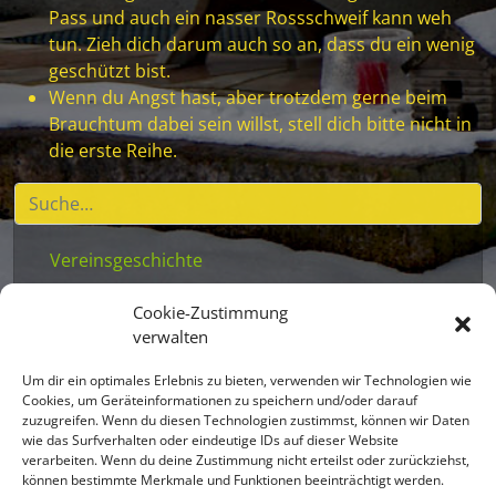
Pass und auch ein nasser Rossschweif kann weh
tun. Zieh dich darum auch so an, dass du ein wenig
geschützt bist.
Wenn du Angst hast, aber trotzdem gerne beim
Brauchtum dabei sein willst, stell dich bitte nicht in
die erste Reihe.
Vereinsgeschichte
Vereinsstatuten
Cookie-Zustimmung
Vereinsleben
verwalten
Beitritt für Kinder
Um dir ein optimales Erlebnis zu bieten, verwenden wir Technologien wie
Mitglieder
Cookies, um Geräteinformationen zu speichern und/oder darauf
zuzugreifen. Wenn du diesen Technologien zustimmst, können wir Daten
Masken
wie das Surfverhalten oder eindeutige IDs auf dieser Website
verarbeiten. Wenn du deine Zustimmung nicht erteilst oder zurückziehst,
Brauchtum
können bestimmte Merkmale und Funktionen beeinträchtigt werden.