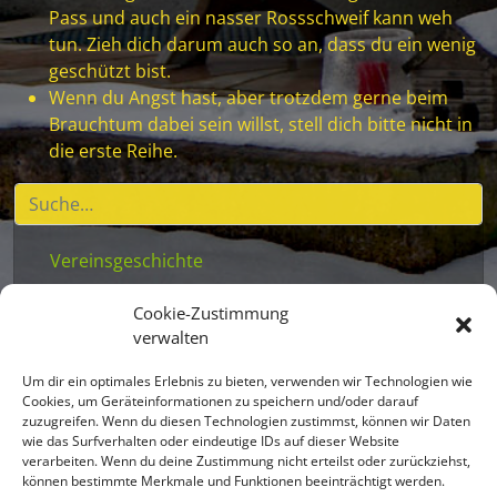
Pass und auch ein nasser Rossschweif kann weh
tun. Zieh dich darum auch so an, dass du ein wenig
geschützt bist.
Wenn du Angst hast, aber trotzdem gerne beim
Brauchtum dabei sein willst, stell dich bitte nicht in
die erste Reihe.
Vereinsgeschichte
Vereinsstatuten
Cookie-Zustimmung
Vereinsleben
verwalten
Beitritt für Kinder
Um dir ein optimales Erlebnis zu bieten, verwenden wir Technologien wie
Mitglieder
Cookies, um Geräteinformationen zu speichern und/oder darauf
zuzugreifen. Wenn du diesen Technologien zustimmst, können wir Daten
Masken
wie das Surfverhalten oder eindeutige IDs auf dieser Website
verarbeiten. Wenn du deine Zustimmung nicht erteilst oder zurückziehst,
Brauchtum
können bestimmte Merkmale und Funktionen beeinträchtigt werden.