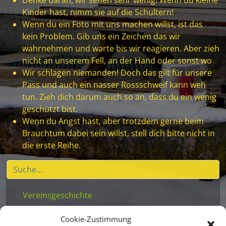
Denke daran, wir sehen sehr wenig! Wenn du kleine
Kinder hast, nimm sie auf die Schultern!
Wenn du ein Foto mit uns machen willst, ist das
kein Problem. Gib uns ein Zeichen das wir
wahrnehmen und warte bis wir reagieren. Aber zieh
nicht an unserem Fell, an der Hand oder sonst wo
Wir schlagen niemanden! Doch das gilt für unsere
Pass und auch ein nasser Rossschweif kann weh
tun. Zieh dich darum auch so an, dass du ein wenig
geschützt bist.
Wenn du Angst hast, aber trotzdem gerne beim
Brauchtum dabei sein willst, stell dich bitte nicht in
die erste Reihe.
Vereinsgeschichte
Vereinsstatuten
Cookie-Zustimmung