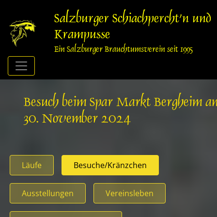
Springe
zum
Salzburger Schiachpercht'n und
Inhalt
Krampusse
Ein Salzburger Brauchtumsverein seit 1995
Besuch beim Spar Markt Bergheim a
30. November 2024
Läufe
Besuche/Kränzchen
Ausstellungen
Vereinsleben