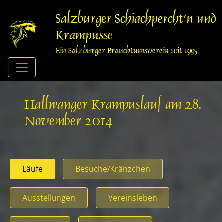
Springe
zum
Salzburger Schiachpercht'n und
Inhalt
Krampusse
Ein Salzburger Brauchtumsverein seit 1995
Hallwanger Krampuslauf am 28.
November 2014
Läufe
Besuche/Kränzchen
Ausstellungen
Vereinsleben