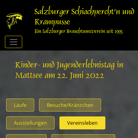
Springe
zum
Salzburger Schiachpercht'n und
Inhalt
Krampusse
Ein Salzburger Brauchtumsverein seit 1995
Kinder- und Jugenderlebnistag in
Mattsee am 22. Juni 2022
Läufe
Besuche/Kränzchen
Ausstellungen
Vereinsleben