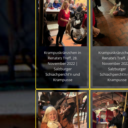
Krampuskränzchen in
Krampuskränzche
Renate’s Treff, 28.
Renate’s Treff, 
November 2022 |
November 2022
Salzburger
Salzburger
Schiachpercht’n und
Schiachpercht’n
Krampusse
Krampusse