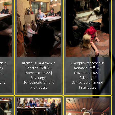
n in
Krampuskränzchen in
Krampuskränzchen in
28.
Renate’s Treff, 28.
Renate’s Treff, 28.
 |
November 2022 |
November 2022 |
Salzburger
Salzburger
 und
Schiachpercht’n und
Schiachpercht’n und
Krampusse
Krampusse