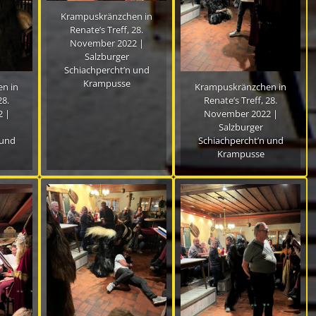
Krampuskränzchen in
Renate’s Treff, 28.
November 2022 |
Salzburger
Schiachpercht’n und
Krampusse
n in
Krampuskränzchen in
28.
Renate’s Treff, 28.
 |
November 2022 |
Salzburger
 und
Schiachpercht’n und
Krampusse