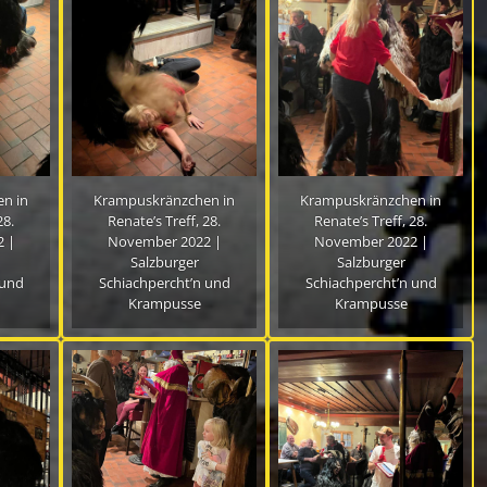
n in
Krampuskränzchen in
Krampuskränzchen in
28.
Renate’s Treff, 28.
Renate’s Treff, 28.
 |
November 2022 |
November 2022 |
Salzburger
Salzburger
 und
Schiachpercht’n und
Schiachpercht’n und
Krampusse
Krampusse