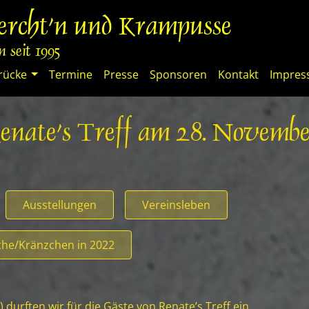
percht'n und Krampusse
 seit 1995
rücke
Termine
Presse
Sponsoren
Kontakt
Impre
nate’s Treff am 28. Novemb
Ausstellungen
Vereinsleben
he/Kränzchen in 2022
durften wir für die Gäste von Renate’s Treff ein