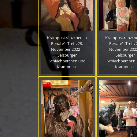
Krampuskränzchen in
Krampuskränzche
Renate’s Treff, 28.
Renate’s Treff, 
November 2022 |
November 2022
Salzburger
Salzburger
Schiachpercht’n und
Schiachpercht’n
Krampusse
Krampusse