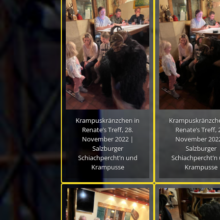
Krampuskränzchen in
Krampuskränzche
Renate’s Treff, 28.
Renate’s Treff, 
November 2022 |
November 2022
Salzburger
Salzburger
Schiachpercht’n und
Schiachpercht’n
Krampusse
Krampusse