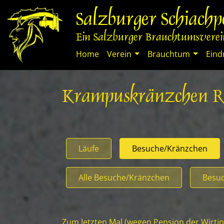
Springe
Salzburger Schiach
zum
Inhalt
Ein Salzburger Brauchtumsverein
Home
Verein
Brauchtum
Eind
Krampuskränzchen Re
Läufe
Besuche/Kränzchen
Alle Besuche/Kränzchen
Besuc
Zum letzten Mal (wegen Pension der Wirtin) 