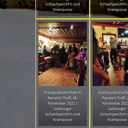
Schiachpercht’n und
Schiachpercht’n
Krampusse
Krampusse
Krampuskränzchen in
Krampuskränzche
Renate’s Treff, 28.
Renate’s Treff, 
November 2022 |
November 2022
Salzburger
Salzburger
Schiachpercht’n und
Schiachpercht’n
Krampusse
Krampusse