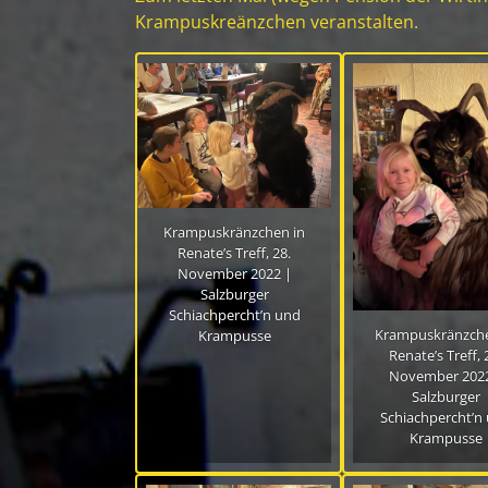
Krampuskreänzchen veranstalten.
Krampuskränzchen in
Renate’s Treff, 28.
November 2022 |
Salzburger
Schiachpercht’n und
Krampuskränzche
Krampusse
Renate’s Treff, 
November 2022
Salzburger
Schiachpercht’n
Krampusse