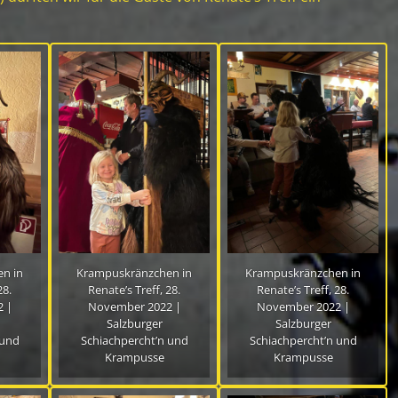
n in
Krampuskränzchen in
Krampuskränzchen in
28.
Renate’s Treff, 28.
Renate’s Treff, 28.
 |
November 2022 |
November 2022 |
Salzburger
Salzburger
 und
Schiachpercht’n und
Schiachpercht’n und
Krampusse
Krampusse