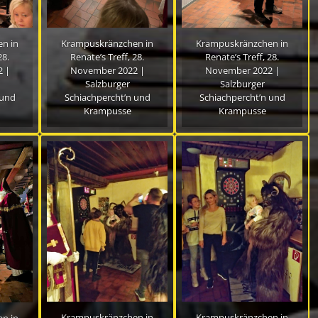
n in
Krampuskränzchen in
Krampuskränzchen in
28.
Renate’s Treff, 28.
Renate’s Treff, 28.
 |
November 2022 |
November 2022 |
Salzburger
Salzburger
 und
Schiachpercht’n und
Schiachpercht’n und
Krampusse
Krampusse
Krampuskränzchen in
Krampuskränzchen in
n in