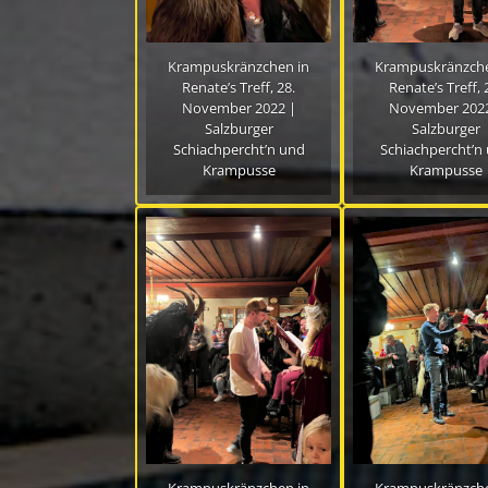
Krampuskränzchen in
Krampuskränzche
Renate’s Treff, 28.
Renate’s Treff, 
November 2022 |
November 2022
Salzburger
Salzburger
Schiachpercht’n und
Schiachpercht’n
Krampusse
Krampusse
Krampuskränzchen in
Krampuskränzche