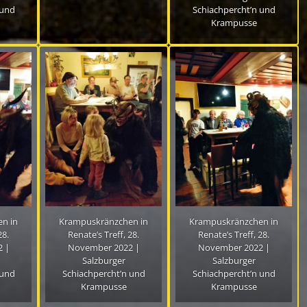
 und
Schiachpercht’n und
Krampusse
n in
Krampuskränzchen in
Krampuskränzchen in
28.
Renate’s Treff, 28.
Renate’s Treff, 28.
 |
November 2022 |
November 2022 |
Salzburger
Salzburger
 und
Schiachpercht’n und
Schiachpercht’n und
Krampusse
Krampusse