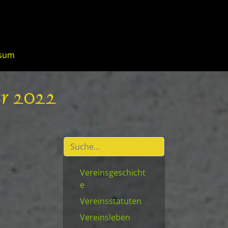
ssum
er 2022
Vereinsgeschicht
e
Vereinsstatuten
Vereinsleben