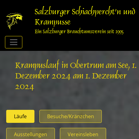
Springe
zum
Salzburger Schiachpercht'n und
Inhalt
Krampusse
Ein Salzburger Brauchtumsverein seit 1995
Krampuslauf in Obertrum am See, 1.
Dezember 2024 am 1. Dezember
2024
Läufe
Besuche/Kränzchen
Ausstellungen
Vereinsleben