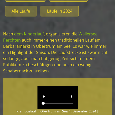
Alle Läufe
Läufe in 2024
Nach
dem Kinderlauf
, organisieren die
Wallersee
Perchten
auch immer einen traditionellen Lauf am
Barbaramarkt in Obertrum am See. Es war wie immer
ein Highlight der Saison. Die Laufstrecke ist zwar nicht
so lange, aber man hat genug Zeit sich mit dem
Publikum zu beschäftigen und auch ein wenig
Schabernack zu treiben.
Krampuslauf in Obertrum am See, 1. Dezember 2024 |