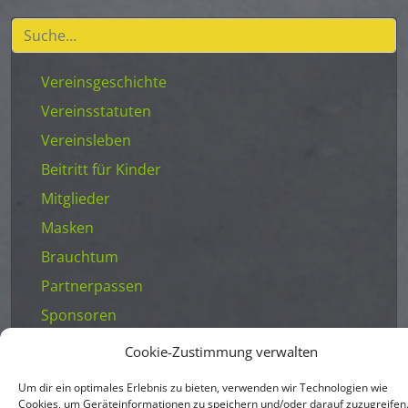
Vereinsgeschichte
Vereinsstatuten
Vereinsleben
Beitritt für Kinder
Mitglieder
Masken
Brauchtum
Partnerpassen
Sponsoren
Cookie-Zustimmung verwalten
Um dir ein optimales Erlebnis zu bieten, verwenden wir Technologien wie
Cookies, um Geräteinformationen zu speichern und/oder darauf zuzugreifen