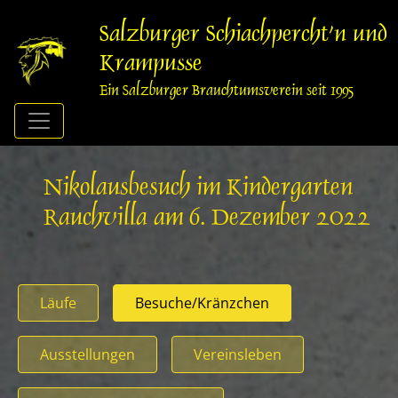
Springe
zum
Salzburger Schiachpercht'n und
Inhalt
Krampusse
Ein Salzburger Brauchtumsverein seit 1995
Nikolausbesuch im Kindergarten
Rauchvilla am 6. Dezember 2022
Läufe
Besuche/Kränzchen
Ausstellungen
Vereinsleben