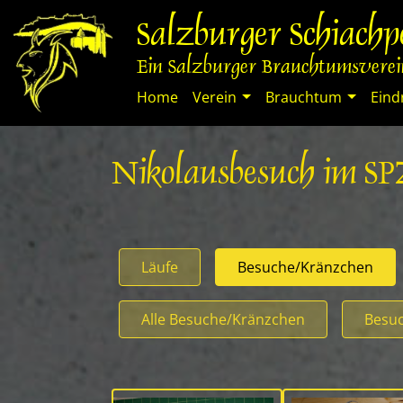
Springe
Salzburger Schiach
zum
Inhalt
Ein Salzburger Brauchtumsverein
Home
Verein
Brauchtum
Eind
Nikolausbesuch im S
Läufe
Besuche/Kränzchen
Alle Besuche/Kränzchen
Besuc