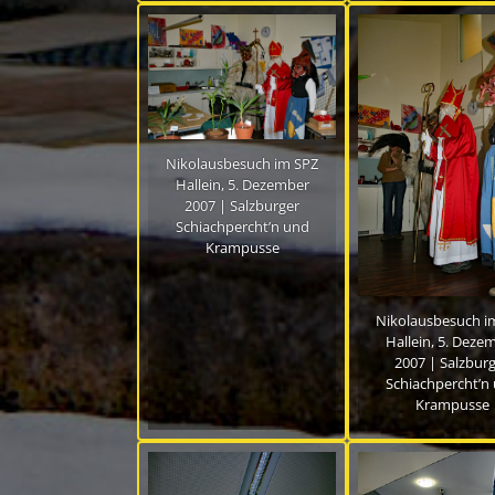
Nikolausbesuch im SPZ
Hallein, 5. Dezember
2007 | Salzburger
Schiachpercht’n und
Krampusse
Nikolausbesuch i
Hallein, 5. Deze
2007 | Salzbur
Schiachpercht’n
Krampusse