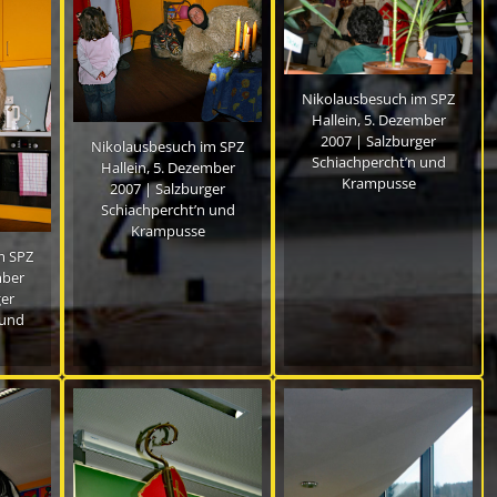
Nikolausbesuch im SPZ
Hallein, 5. Dezember
2007 | Salzburger
Nikolausbesuch im SPZ
Schiachpercht’n und
Hallein, 5. Dezember
Krampusse
2007 | Salzburger
Schiachpercht’n und
Krampusse
m SPZ
mber
ger
 und