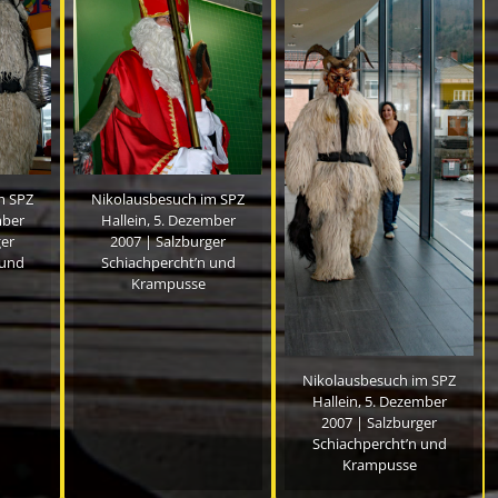
m SPZ
Nikolausbesuch im SPZ
mber
Hallein, 5. Dezember
ger
2007 | Salzburger
 und
Schiachpercht’n und
Krampusse
Nikolausbesuch im SPZ
Hallein, 5. Dezember
2007 | Salzburger
Schiachpercht’n und
Krampusse