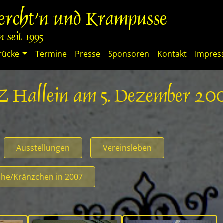
percht'n und Krampusse
 seit 1995
rücke
Termine
Presse
Sponsoren
Kontakt
Impre
PZ Hallein am 5. Dezember 20
Ausstellungen
Vereinsleben
he/Kränzchen in 2007