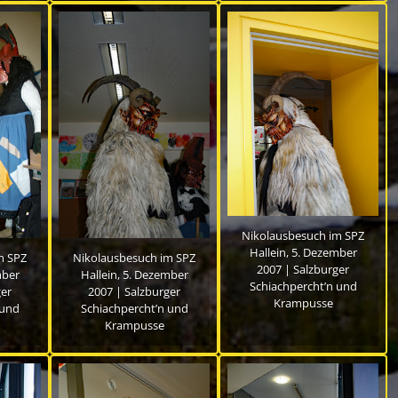
Nikolausbesuch im SPZ
Hallein, 5. Dezember
m SPZ
Nikolausbesuch im SPZ
2007 | Salzburger
mber
Hallein, 5. Dezember
Schiachpercht’n und
ger
2007 | Salzburger
Krampusse
 und
Schiachpercht’n und
Krampusse