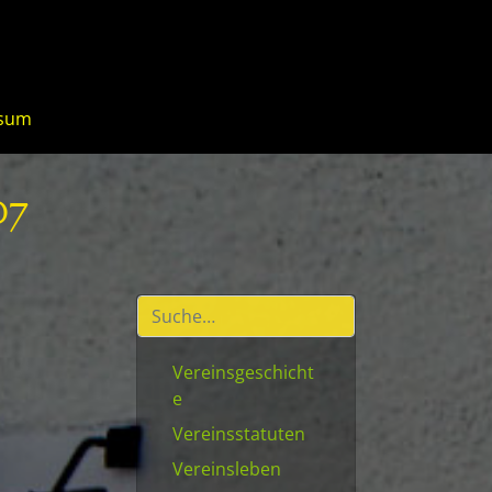
ssum
07
Vereinsgeschicht
e
Vereinsstatuten
Vereinsleben