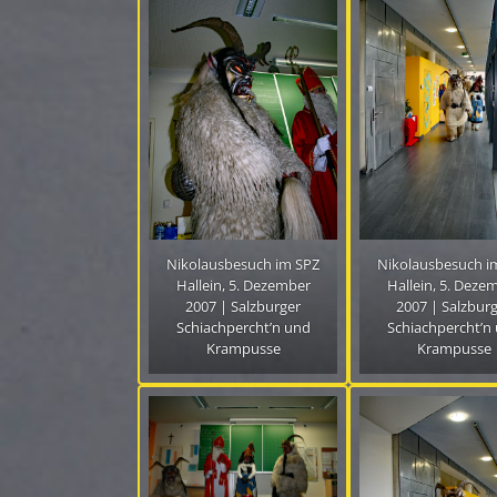
Nikolausbesuch im SPZ
Nikolausbesuch i
Hallein, 5. Dezember
Hallein, 5. Deze
2007 | Salzburger
2007 | Salzbur
Schiachpercht’n und
Schiachpercht’n
Krampusse
Krampusse