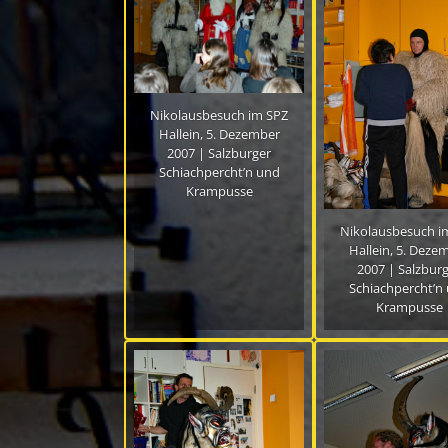
Nikolausbesuch im SPZ
Hallein, 5. Dezember
2007 | Salzburger
Schiachpercht’n und
Krampusse
Nikolausbesuch i
Hallein, 5. Deze
2007 | Salzbur
Schiachpercht’n
Krampusse