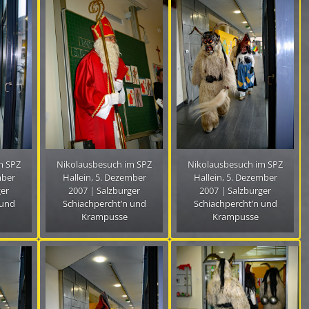
m SPZ
Nikolausbesuch im SPZ
Nikolausbesuch im SPZ
mber
Hallein, 5. Dezember
Hallein, 5. Dezember
ger
2007 | Salzburger
2007 | Salzburger
 und
Schiachpercht’n und
Schiachpercht’n und
Krampusse
Krampusse