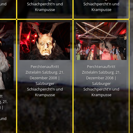
 und
Schiachpercht’n und
Schiachpercht’n und
Krampusse
Krampusse
Perchtenauftritt
Perchtenauftritt
Zistelalm Salzburg. 21.
Zistelalm Salzburg. 21.
Dezember 2008 |
Dezember 2008 |
Salzburger
Salzburger
Schiachpercht’n und
Schiachpercht’n und
Krampusse
Krampusse
tt
. 21.
 |
 und