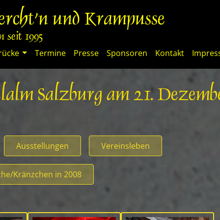
percht'n und Krampusse
 seit 1995
rücke
Termine
Presse
Sponsoren
Kontakt
Impre
telalm Salzburg am 21. Dezem
Ausstellungen
Vereinsleben
he/Kränzchen in 2008