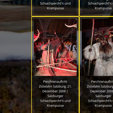
Schiachpercht’n und
Schiachpercht’n
Krampusse
Krampusse
Perchtenauftritt
Perchtenauftri
Zistelalm Salzburg. 21.
Zistelalm Salzburg
Dezember 2008 |
Dezember 2008
Salzburger
Salzburger
Schiachpercht’n und
Schiachpercht’n
Krampusse
Krampusse