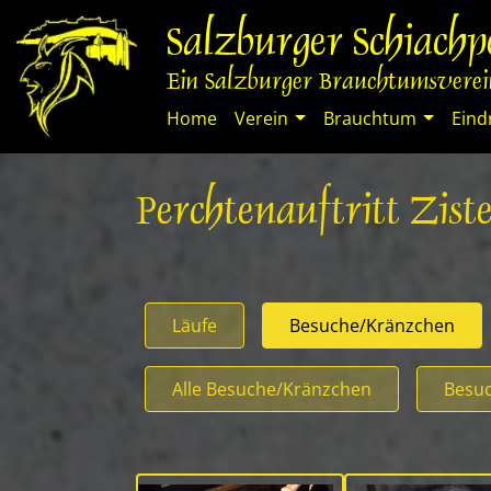
Springe
Salzburger Schiach
zum
Inhalt
Ein Salzburger Brauchtumsverein
Home
Verein
Brauchtum
Eind
Perchtenauftritt Zis
Läufe
Besuche/Kränzchen
Alle Besuche/Kränzchen
Besuc