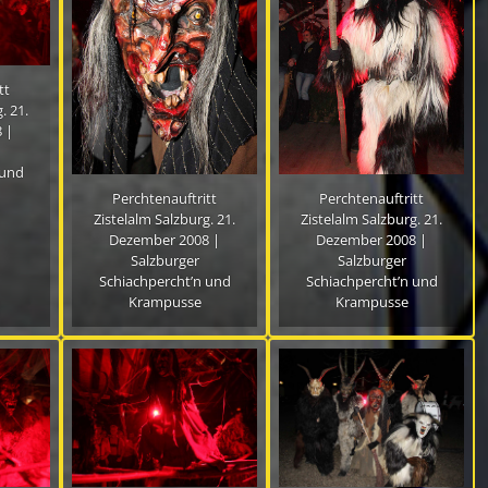
tt
. 21.
 |
 und
Perchtenauftritt
Perchtenauftritt
Zistelalm Salzburg. 21.
Zistelalm Salzburg. 21.
Dezember 2008 |
Dezember 2008 |
Salzburger
Salzburger
Schiachpercht’n und
Schiachpercht’n und
Krampusse
Krampusse