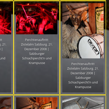
tt
Perchtenauftritt
. 21.
Zistelalm Salzburg. 21.
 |
Dezember 2008 |
Salzburger
 und
Schiachpercht’n und
Krampusse
Perchtenauftritt
Zistelalm Salzburg. 21.
Dezember 2008 |
Salzburger
Schiachpercht’n und
Krampusse