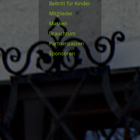
Beitritt für Kinder
Mitglieder
Masken
Brauchtum
Partnerpassen
Sponsoren