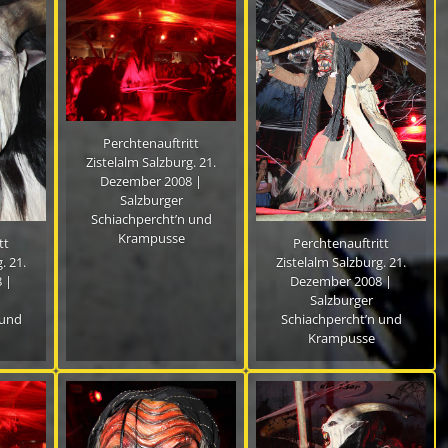
Perchtenauftritt
Zistelalm Salzburg. 21.
Dezember 2008 |
Salzburger
Schiachpercht’n und
Krampusse
tt
Perchtenauftritt
. 21.
Zistelalm Salzburg. 21.
 |
Dezember 2008 |
Salzburger
 und
Schiachpercht’n und
Krampusse