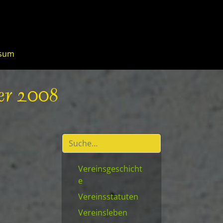
ssum
ber 2008
Vereinsgeschicht
e
Vereinsstatuten
Vereinsleben