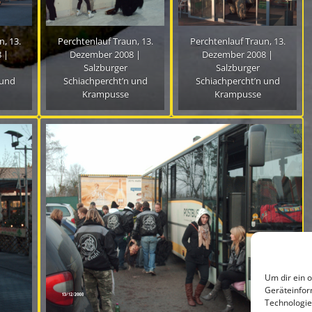
, 13.
Perchtenlauf Traun, 13.
Perchtenlauf Traun, 13.
 |
Dezember 2008 |
Dezember 2008 |
Salzburger
Salzburger
 und
Schiachpercht’n und
Schiachpercht’n und
Krampusse
Krampusse
Um dir ein 
Geräteinfor
Technologie