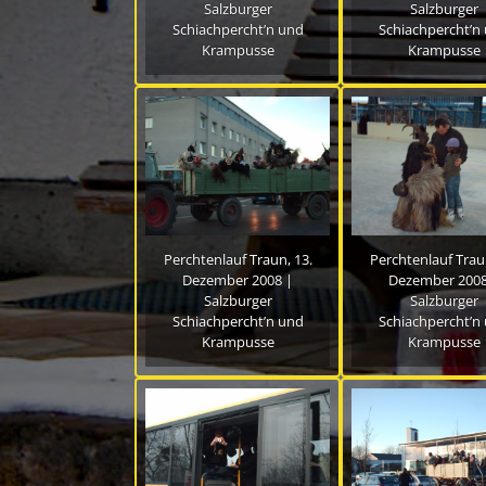
Salzburger
Salzburger
Schiachpercht’n und
Schiachpercht’n
Krampusse
Krampusse
Perchtenlauf Traun, 13.
Perchtenlauf Traun
Dezember 2008 |
Dezember 2008
Salzburger
Salzburger
Schiachpercht’n und
Schiachpercht’n
Krampusse
Krampusse