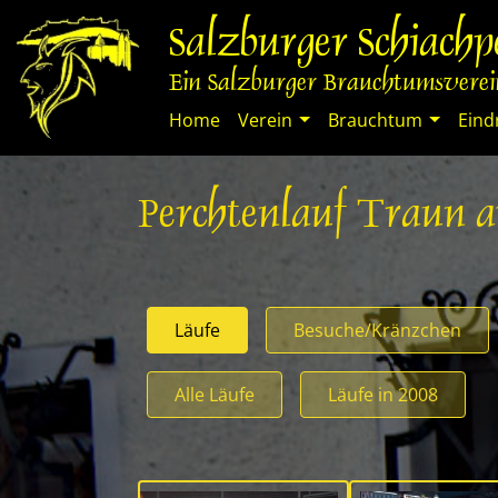
Springe
Salzburger Schiach
zum
Inhalt
Ein Salzburger Brauchtumsverein
Home
Verein
Brauchtum
Eind
Perchtenlauf Traun 
Läufe
Besuche/Kränzchen
Alle Läufe
Läufe in 2008