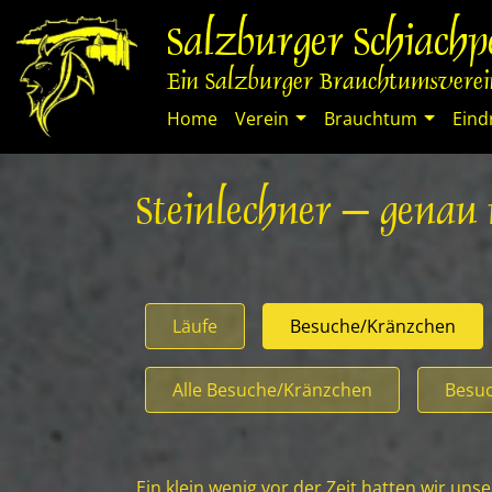
Springe
Salzburger Schiach
zum
Inhalt
Ein Salzburger Brauchtumsverein
Home
Verein
Brauchtum
Eind
Steinlechner – genau
Läufe
Besuche/Kränzchen
Alle Besuche/Kränzchen
Besuc
Ein klein wenig vor der Zeit hatten wir uns