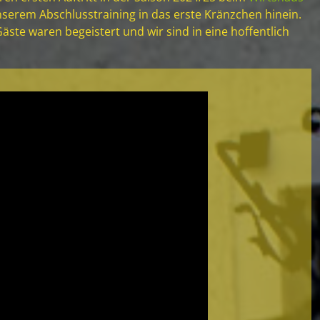
nserem Abschlusstraining in das erste Kränzchen hinein.
Gäste waren begeistert und wir sind in eine hoffentlich