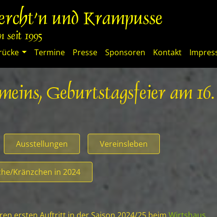
percht'n und Krampusse
 seit 1995
rücke
Termine
Presse
Sponsoren
Kontakt
Impre
 meins, Geburtstagsfeier am 
Ausstellungen
Vereinsleben
he/Kränzchen in 2024
eren ersten Auftritt in der Saison 2024/25 beim
Wirtshaus