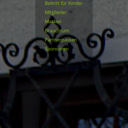
Beitritt für Kinder
Mitglieder
Masken
Brauchtum
Partnerpassen
Sponsoren