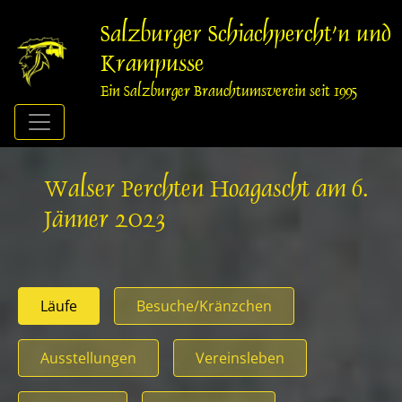
Springe
zum
Salzburger Schiachpercht'n und
Inhalt
Krampusse
Ein Salzburger Brauchtumsverein seit 1995
Walser Perchten Hoagascht am 6.
Jänner 2023
Läufe
Besuche/Kränzchen
Ausstellungen
Vereinsleben