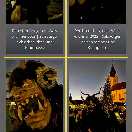
Perchten Hoagascht Wals,
Perchten Hoagascht Wals,
6. Jänner 2023 | Salzburger
6. Jänner 2023 | Salzburger
Schiachpercht’n und
Schiachpercht’n und
Krampusse
Krampusse