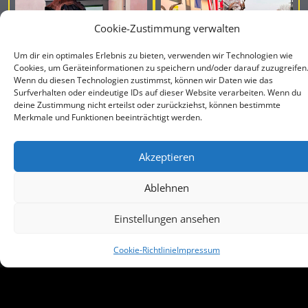
Cookie-Zustimmung verwalten
Um dir ein optimales Erlebnis zu bieten, verwenden wir Technologien wie
Cookies, um Geräteinformationen zu speichern und/oder darauf zuzugreifen
Wenn du diesen Technologien zustimmst, können wir Daten wie das
Surfverhalten oder eindeutige IDs auf dieser Website verarbeiten. Wenn du
deine Zustimmung nicht erteilst oder zurückziehst, können bestimmte
Perchten Hoagascht Wals,
Perchten Hoagascht Wals,
Merkmale und Funktionen beeinträchtigt werden.
6. Jänner 2023 | Salzburger
6. Jänner 2023 | Salzburger
Schiachpercht’n und
Schiachpercht’n und
Krampusse
Krampusse
Akzeptieren
Ablehnen
Einstellungen ansehen
© 2018 - 2026 | Salzburger Schiachpercht'n und Krampusse
Cookie-Richtlinie
Impressum
Partner des Salzburger Christkindlmarkts, Mitglied der Flachgauer Heimatvereine
Perchten Hoagascht Wals,
Perchten Hoagascht Wals,
6. Jänner 2023 | Salzburger
6. Jänner 2023 | Salzburger