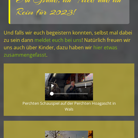
Reim für 2023!
Und falls wir euch begeistern konnten, selbst mal dabei
zu sein dann
meldet euch bei uns
! Natürlich freuen wir
uns auch über Kinder, dazu haben wir
hier etwas
zusammengefasst
.
Perchten Schauspiel auf der Perchten Hoagascht in
Wals