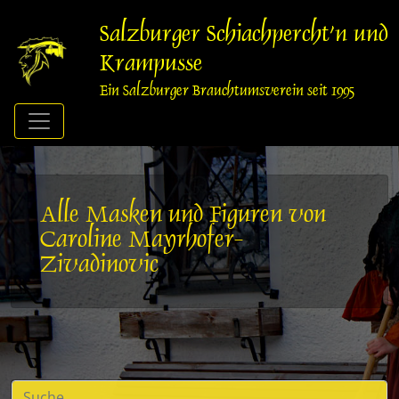
Springe
zum
Salzburger Schiachpercht'n und
Inhalt
Krampusse
Ein Salzburger Brauchtumsverein seit 1995
Alle Masken und Figuren von
Caroline Mayrhofer-
Zivadinovic