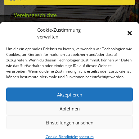
Vereinsgeschichte
Vereinsstatuten
Cookie-Zustimmung
Vereinsleben
verwalten
Beitritt für Kinder
Um dir ein optimales Erlebnis zu bieten, verwenden wir Technologien wie
Mitglieder
Cookies, um Geräteinformationen zu speichern und/oder darauf
zuzugreifen. Wenn du diesen Technologien zustimmst, können wir Daten
Masken
wie das Surfverhalten oder eindeutige IDs auf dieser Website
verarbeiten. Wenn du deine Zustimmung nicht erteilst oder zurückziehst,
Brauchtum
können bestimmte Merkmale und Funktionen beeinträchtigt werden.
Partnerpassen
Sponsoren
Akzeptieren
Ablehnen
Einstellungen ansehen
© 2018 - 2026 | Salzburger Schiachpercht'n und Krampusse
Cookie-Richtlinie
Impressum