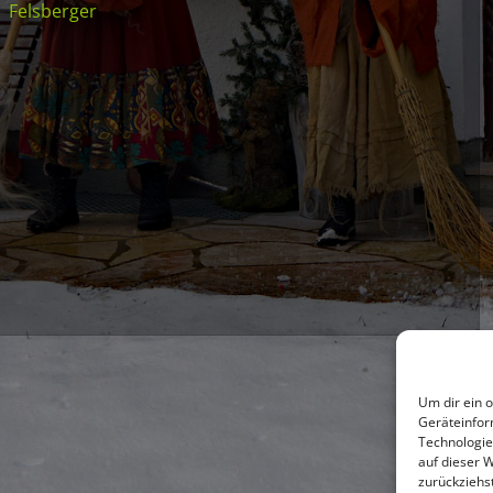
Felsberger
Um dir ein 
Geräteinfor
Technologie
auf dieser 
zurückziehs