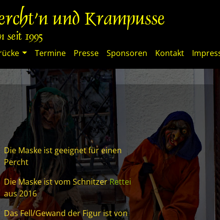
percht'n und Krampusse
 seit 1995
rücke
Termine
Presse
Sponsoren
Kontakt
Impre
Die Maske ist geeignet für einen
Percht
Die Maske ist vom Schnitzer
Rettei
aus 2016
Das Fell/Gewand der Figur ist von