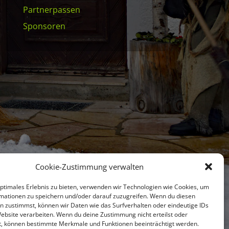
Partnerpassen
Sponsoren
Cookie-Zustimmung verwalten
optimales Erlebnis zu bieten, verwenden wir Technologien wie Cookies, um
mationen zu speichern und/oder darauf zuzugreifen. Wenn du diesen
n zustimmst, können wir Daten wie das Surfverhalten oder eindeutige IDs
Website verarbeiten. Wenn du deine Zustimmung nicht erteilst oder
t, können bestimmte Merkmale und Funktionen beeinträchtigt werden.