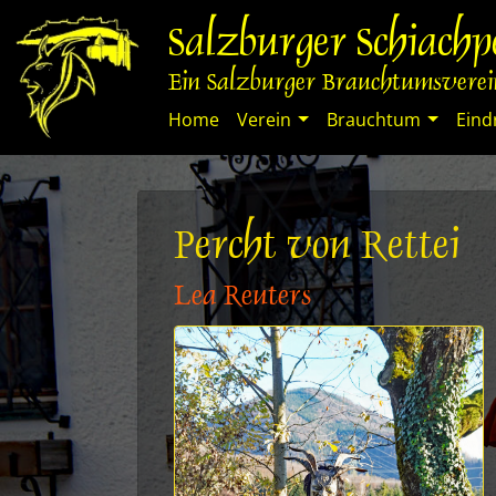
Springe
Salzburger Schiach
zum
Inhalt
Ein Salzburger Brauchtumsverein
Home
Verein
Brauchtum
Eind
Percht von Rettei
Lea Reuters