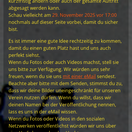
kurzfristig ändern oder auch der gesamte Auftritt
abgesagt werden kann.
Schau vielleicht am
29. November 2025 vor 17:00
nochmals auf dieser Seite vorbei, damit du sicher
bist.
Es ist immer eine gute Idee rechtzeitig zu kommen,
damit du einen guten Platz hast und uns auch
perfekt siehst.
Wenn du Fotos oder auch Videos machst, stell sie
uns bitte zur Verfügung. Wir würden uns sehr
freuen, wenn du sie uns
mit einer eMail
sendest.
Beachte aber bitte mit dem Senden, stimmst du zu,
dass wir deine Bilder uneingeschränkt für unseren
Verein nutzen dürfen. Wenn du willst, dass wir
deinen Namen bei der Veröffentlichung nennen,
lass es uns in der eMail wissen.
Wenn du Fotos oder Videos in den sozialen
Netzwerken veröffentlichst würden wir uns über