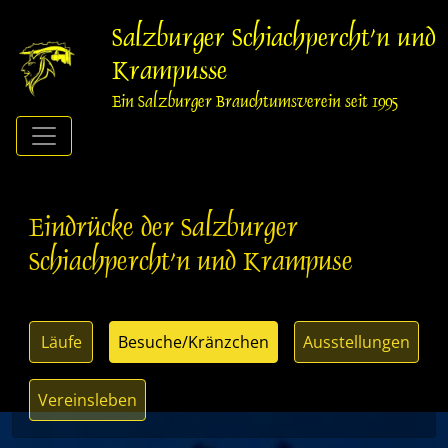
Springe
zum
Salzburger Schiachpercht'n und
Inhalt
Krampusse
Ein Salzburger Brauchtumsverein seit 1995
Eindrücke der Salzburger
Schiachpercht'n und Krampuse
Läufe
Besuche/Kränzchen
Ausstellungen
Vereinsleben