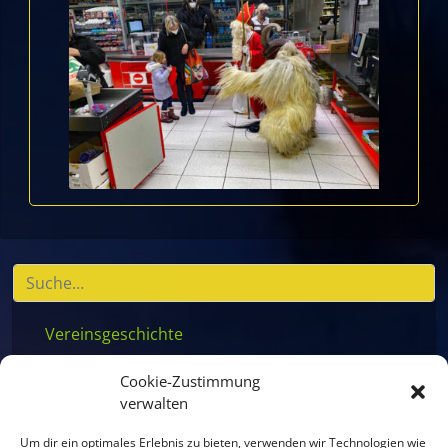
Vereinsgeschichte
Vereinsstatuten
Cookie-Zustimmung
Vereinsleben
verwalten
Beitritt für Kinder
Um dir ein optimales Erlebnis zu bieten, verwenden wir Technologien wie