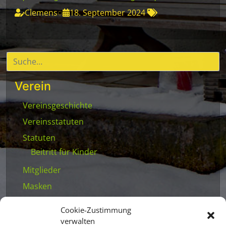
Clemens
◌
18. September 2024
Verein
Vereinsgeschichte
Vereinsstatuten
Statuten
Beitritt für Kinder
Mitglieder
Masken
Krampusse
Cookie-Zustimmung
Nikoläuse
verwalten