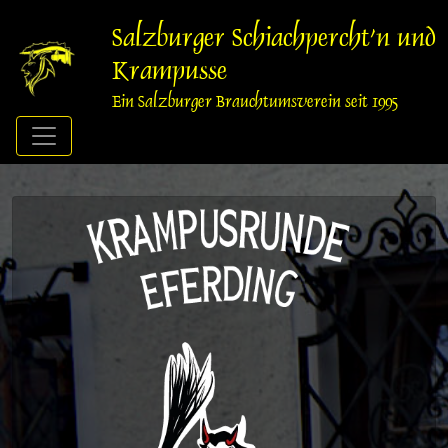
Springe
zum
Salzburger Schiachpercht'n und
Inhalt
Krampusse
Ein Salzburger Brauchtumsverein seit 1995