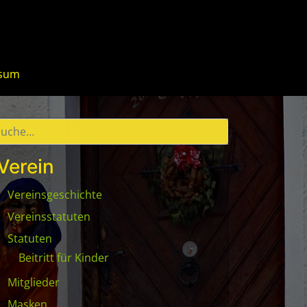
ssum
Verein
Vereinsgeschichte
Vereinsstatuten
Statuten
Beitritt für Kinder
Mitglieder
Masken