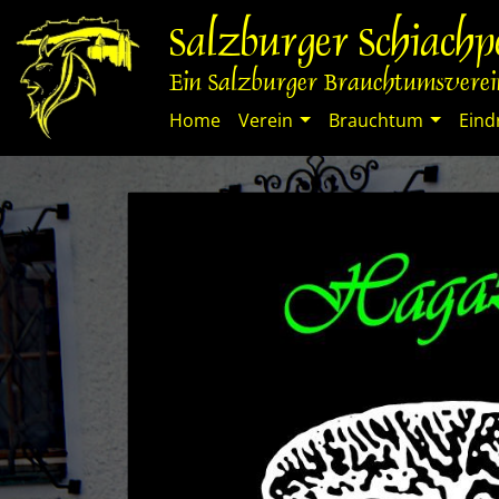
Springe
Salzburger Schiach
zum
Inhalt
Ein Salzburger Brauchtumsverein
Home
Verein
Brauchtum
Eind