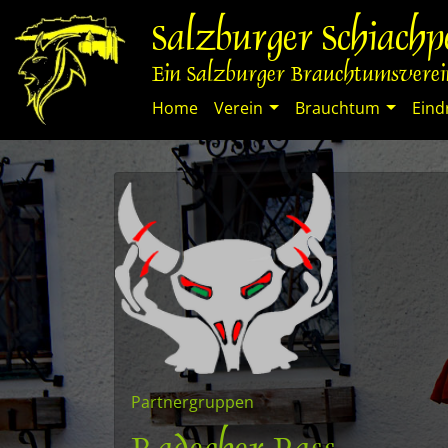
Springe
Salzburger Schiach
zum
Inhalt
Ein Salzburger Brauchtumsverein
Home
Verein
Brauchtum
Eind
Partnergruppen