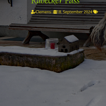
Radecker Pass
Clemens
◌
18. September 2024