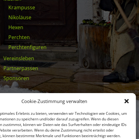
Krampusse
Nikoläuse
Hexen
Perchten
Perchtenfiguren
Vereinsleben
Partnerpassen
Sponsoren
Cookie-Zustimmung verwalten
optimales Erlebnis zu bieten, verwenden wir Technologien wie Cookies, um
mationen zu speichern und/oder darauf zuzugreifen. Wenn du diesen
n zustimmst, können wir Daten wie das Surfverhalten oder eindeutige IDs
Website verarbeiten. Wenn du deine Zustimmung nicht erteilst oder
t, können bestimmte Merkmale und Funktionen beeinträchtigt werden.