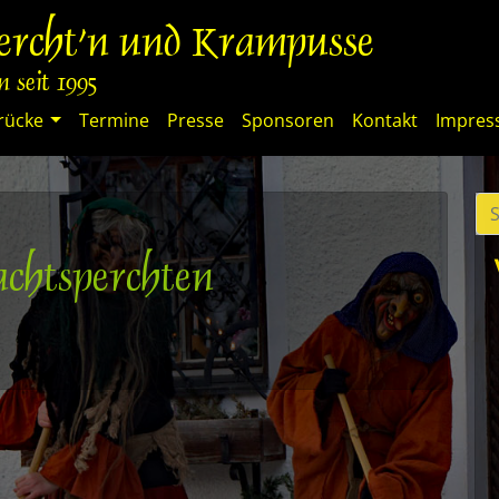
percht'n und Krampusse
 seit 1995
rücke
Termine
Presse
Sponsoren
Kontakt
Impre
chtsperchten