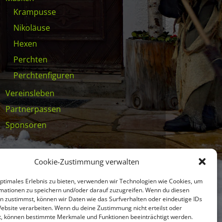
Krampusse
Nikoläuse
Hexen
Perchten
Perchtenfiguren
Vereinsleben
Partnerpassen
Sponsoren
Cookie-Zustimmung verwalten
optimales Erlebnis zu bieten, verwenden wir Technologien wie Cookies, um
mationen zu speichern und/oder darauf zuzugreifen. Wenn du diesen
n zustimmst, können wir Daten wie das Surfverhalten oder eindeutige IDs
Website verarbeiten. Wenn du deine Zustimmung nicht erteilst oder
t, können bestimmte Merkmale und Funktionen beeinträchtigt werden.