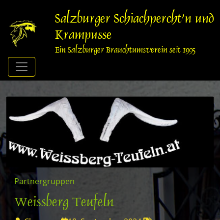
Springe
zum
Salzburger Schiachpercht'n und
Inhalt
Krampusse
Ein Salzburger Brauchtumsverein seit 1995
Partnergruppen
Weissberg Teufeln