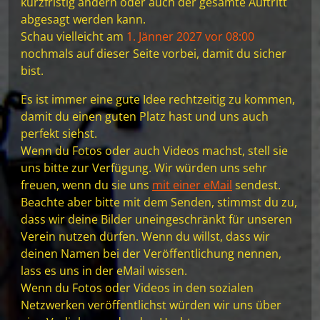
kurzfristig ändern oder auch der gesamte Auftritt
abgesagt werden kann.
Schau vielleicht am
1. Jänner 2027 vor 08:00
nochmals auf dieser Seite vorbei, damit du sicher
bist.
Es ist immer eine gute Idee rechtzeitig zu kommen,
damit du einen guten Platz hast und uns auch
perfekt siehst.
Wenn du Fotos oder auch Videos machst, stell sie
uns bitte zur Verfügung. Wir würden uns sehr
freuen, wenn du sie uns
mit einer eMail
sendest.
Beachte aber bitte mit dem Senden, stimmst du zu,
dass wir deine Bilder uneingeschränkt für unseren
Verein nutzen dürfen. Wenn du willst, dass wir
deinen Namen bei der Veröffentlichung nennen,
lass es uns in der eMail wissen.
Wenn du Fotos oder Videos in den sozialen
Netzwerken veröffentlichst würden wir uns über