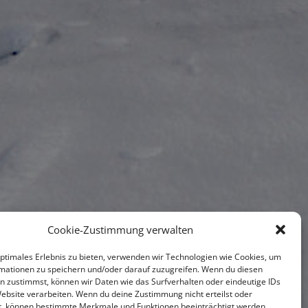
Cookie-Zustimmung verwalten
optimales Erlebnis zu bieten, verwenden wir Technologien wie Cookies, um
mationen zu speichern und/oder darauf zuzugreifen. Wenn du diesen
n zustimmst, können wir Daten wie das Surfverhalten oder eindeutige IDs
Website verarbeiten. Wenn du deine Zustimmung nicht erteilst oder
t, können bestimmte Merkmale und Funktionen beeinträchtigt werden.