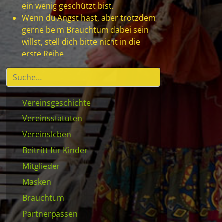
ein wenig geschützt bist.
Wenn du Angst hast, aber trotzdem
gerne beim Brauchtum dabei sein
willst, stell dich bitte nicht in die
erste Reihe.
Vereinsgeschichte
Vereinsstatuten
Vereinsleben
Beitritt für Kinder
Mitglieder
Masken
Brauchtum
Partnerpassen