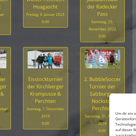
t
Hoagascht
der Radecker
Pass
uar
Freitag, 6. Januar 2023
0:00
Samstag, 25.
November 2023
0:00
ier
Eisstockturnier
2. BubbleSoccer
ger
der Kirchberger
Turnier der
 &
Krampusse &
Salzburger
Perchten
Nockstoa
Perchten
ember
Sonntag, 1. Dezember
Um dir ein 
2019
Samstag, 31. August
Geräteinfor
0:00
2024
Technologie
auf dieser 
0:00
zurückziehs