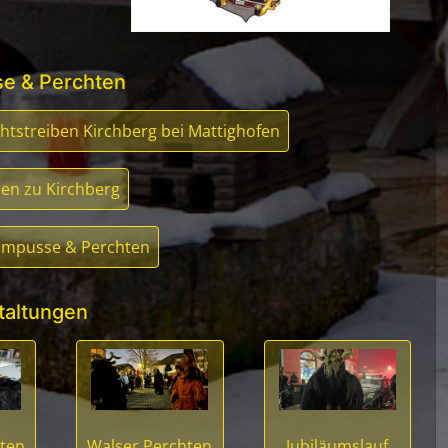
e & Perchten
tstreiben Kirchberg bei Mattighofen
en zu Kirchberg
rampusse & Perchten
taltungen
ten
Walser Perchten
Jubiläumslauf