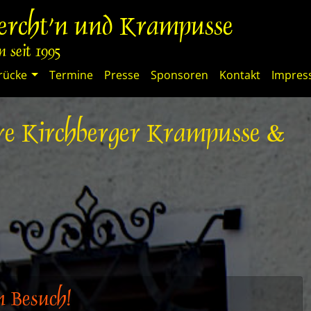
percht'n und Krampusse
 seit 1995
rücke
Termine
Presse
Sponsoren
Kontakt
Impre
re Kirchberger Krampusse &
n Besuch!