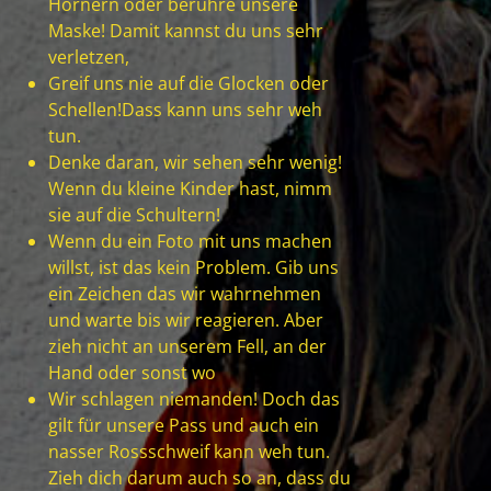
Hörnern oder berühre unsere
Maske! Damit kannst du uns sehr
verletzen,
Greif uns nie auf die Glocken oder
Schellen!Dass kann uns sehr weh
tun.
Denke daran, wir sehen sehr wenig!
Wenn du kleine Kinder hast, nimm
sie auf die Schultern!
Wenn du ein Foto mit uns machen
willst, ist das kein Problem. Gib uns
ein Zeichen das wir wahrnehmen
und warte bis wir reagieren. Aber
zieh nicht an unserem Fell, an der
Hand oder sonst wo
Wir schlagen niemanden! Doch das
gilt für unsere Pass und auch ein
nasser Rossschweif kann weh tun.
Zieh dich darum auch so an, dass du