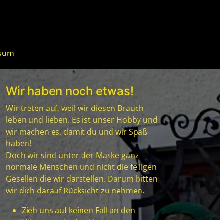
ssum
Wir haben noch etwas!
Wir treten auf, weil wir diesen Brauch
leben und lieben. Es ist unser Hobby und
wir machen es, damit du und wir Spaß
haben!
Doch wir sind unter der Maske ganz
normale Menschen und nicht die felligen
Gesellen die wir darstellen. Darum bitten
wir dich darauf Rücksicht zu nehmen.
Zieh uns auf keinen Fall an den