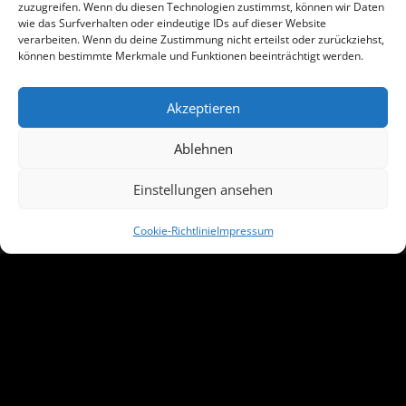
zuzugreifen. Wenn du diesen Technologien zustimmst, können wir Daten
Brauchtum dabei sein willst, stell dich bitte nicht in
wie das Surfverhalten oder eindeutige IDs auf dieser Website
verarbeiten. Wenn du deine Zustimmung nicht erteilst oder zurückziehst,
die erste Reihe.
können bestimmte Merkmale und Funktionen beeinträchtigt werden.
Akzeptieren
Vereinsgeschichte
Ablehnen
Vereinsstatuten
Vereinsleben
Einstellungen ansehen
Beitritt für Kinder
© 2018 - 2026 | Salzburger Schiachpercht'n und Krampusse
Cookie-Richtlinie
Impressum
Partner des Salzburger Christkindlmarkts, Mitglied der Flachgauer Heimatvereine
Mitglieder
Masken
Brauchtum
Partnerpassen
Sponsoren