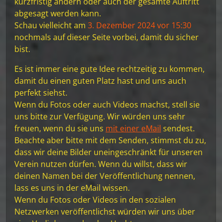
kurzfristig ändern oder auch der gesamte Auftritt
abgesagt werden kann.
Schau vielleicht am
3. Dezember 2024 vor 15:30
nochmals auf dieser Seite vorbei, damit du sicher
bist.
Es ist immer eine gute Idee rechtzeitig zu kommen,
damit du einen guten Platz hast und uns auch
perfekt siehst.
Wenn du Fotos oder auch Videos machst, stell sie
uns bitte zur Verfügung. Wir würden uns sehr
freuen, wenn du sie uns
mit einer eMail
sendest.
Beachte aber bitte mit dem Senden, stimmst du zu,
dass wir deine Bilder uneingeschränkt für unseren
Verein nutzen dürfen. Wenn du willst, dass wir
deinen Namen bei der Veröffentlichung nennen,
lass es uns in der eMail wissen.
Wenn du Fotos oder Videos in den sozialen
Netzwerken veröffentlichst würden wir uns über