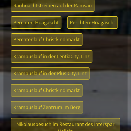
Rauhnachtstreiben auf der Ramsau
Perchten-Hoagascht
Perchten-Hoagascht
Perchtenlauf Christkindlmarkt
Krampuslauf in der LentiaCity, Linz
Krampuslauf in der Plus City, Linz
Krampuslauf Christkindlmarkt
Krampuslauf Zentrum im Berg
Nikolausbesuch im Restaurant des Interspar